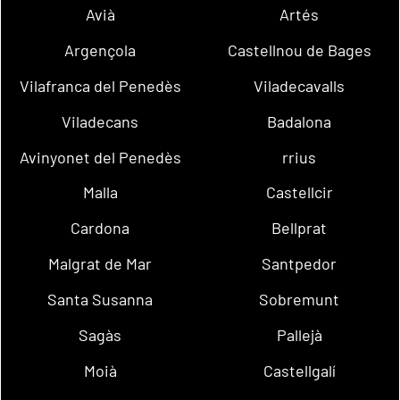
Avià
Artés
Argençola
Castellnou de Bages
Vilafranca del Penedès
Viladecavalls
Viladecans
Badalona
Avinyonet del Penedès
rrius
Malla
Castellcir
Cardona
Bellprat
Malgrat de Mar
Santpedor
Santa Susanna
Sobremunt
Sagàs
Pallejà
Moià
Castellgalí