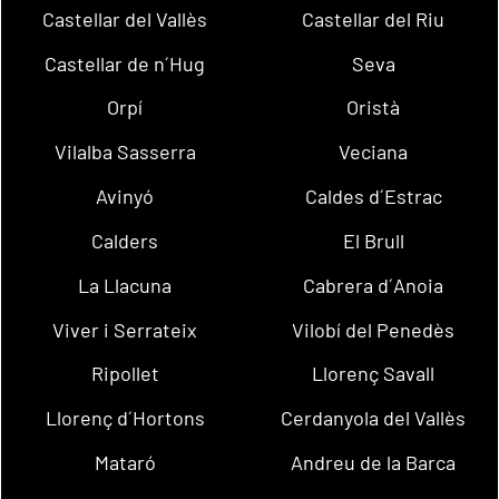
Castellar del Vallès
Castellar del Riu
Castellar de n´Hug
Seva
Orpí
Oristà
Vilalba Sasserra
Veciana
Avinyó
Caldes d´Estrac
Calders
El Brull
La Llacuna
Cabrera d´Anoia
Viver i Serrateix
Vilobí del Penedès
Ripollet
Llorenç Savall
Llorenç d´Hortons
Cerdanyola del Vallès
Mataró
Andreu de la Barca