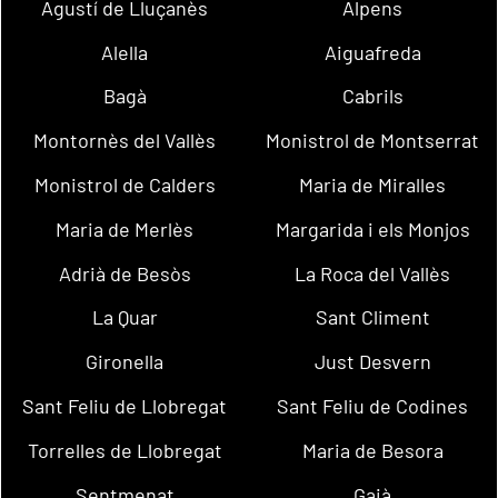
Agustí de Lluçanès
Alpens
Alella
Aiguafreda
Bagà
Cabrils
Montornès del Vallès
Monistrol de Montserrat
Monistrol de Calders
Maria de Miralles
Maria de Merlès
Margarida i els Monjos
Adrià de Besòs
La Roca del Vallès
La Quar
Sant Climent
Gironella
Just Desvern
Sant Feliu de Llobregat
Sant Feliu de Codines
Torrelles de Llobregat
Maria de Besora
Sentmenat
Gaià