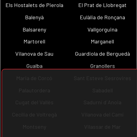
Els Hostalets de Pierola
El Prat de Llobregat
Balenyà
Eulàlia de Ronçana
Balsareny
Vallgorguina
Martorell
Marganell
Vilanova de Sau
Guardiola de Berguedà
Gualba
Granollers
Maria de Corcó
Sant Esteve Sesrovires
Palautordera
Sabadell
Cugat del Vallès
Sadurní d´Anoia
Cecília de Voltregà
Vilanova del Camí
Montseny
Vilassar de Mar