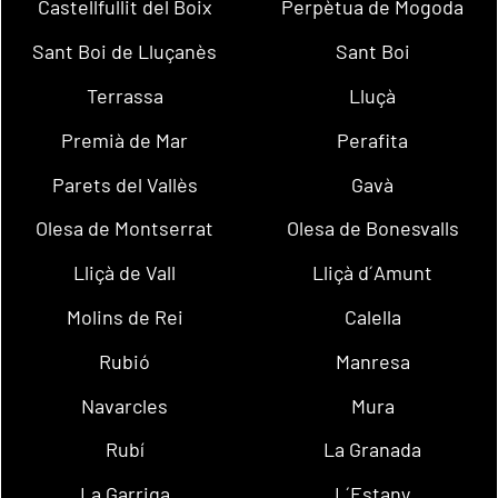
Castellfullit del Boix
Perpètua de Mogoda
Sant Boi de Lluçanès
Sant Boi
Terrassa
Lluçà
Premià de Mar
Perafita
Parets del Vallès
Gavà
Olesa de Montserrat
Olesa de Bonesvalls
Lliçà de Vall
Lliçà d´Amunt
Molins de Rei
Calella
Rubió
Manresa
Navarcles
Mura
Rubí
La Granada
La Garriga
L´Estany