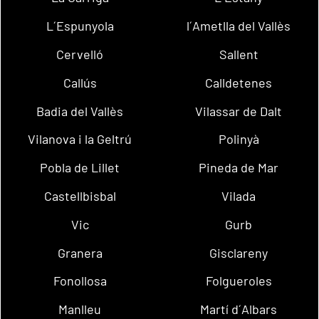
L´Espunyola
l´Ametlla del Vallès
Cervelló
Sallent
Callús
Calldetenes
Badia del Vallès
Vilassar de Dalt
Vilanova i la Geltrú
Polinyà
Pobla de Lillet
Pineda de Mar
Castellbisbal
Vilada
Vic
Gurb
Granera
Gisclareny
Fonollosa
Folgueroles
Manlleu
Martí d´Albars