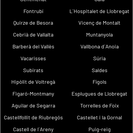
Fontrubí
L´Hospitalet de Llobregat
Quirze de Besora
Vicenç de Montalt
Cebrià de Vallalta
Muntanyola
Barberà del Vallès
Vallbona d´Anoia
Vacarisses
Súria
Subirats
Saldes
Hipòlit de Voltregà
Fígols
Figaró-Montmany
Esplugues de Llobregat
Aguilar de Segarra
Torrelles de Foix
Castellfollit de Riubregós
Castellet i la Gornal
Castell de l´Areny
Puig-reig