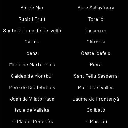
Pol de Mar
Pere Sallavinera
Rupit i Pruit
Torelló
Santa Coloma de Cervelló
Casserres
Carme
Olèrdola
dena
Castelldefels
Maria de Martorelles
Piera
Caldes de Montbui
Sant Feliu Sasserra
Pere de Riudebitlles
Mollet del Vallès
Joan de Vilatorrada
Jaume de Frontanyà
Iscle de Vallalta
Collbató
El Pla del Penedès
El Masnou