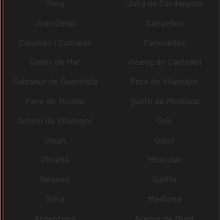
Tona
Julià de Cerdanyola
Joan Despí
Canyelles
Cànoves i Samalús
Canovelles
Canet de Mar
Vicenç de Castellet
Salvador de Guardiola
Pere de Vilamajor
Pere de Torelló
Quintí de Mediona
Antoni de Vilamajor
Orís
Olvan
Olost
Olivella
Montclar
Begues
Gallifa
Sora
Mediona
Argentona
Arenys de Munt