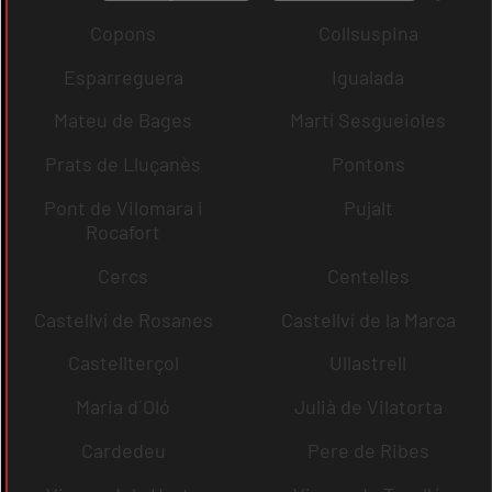
Copons
Collsuspina
Esparreguera
Igualada
Mateu de Bages
Martí Sesgueioles
Prats de Lluçanès
Pontons
Pont de Vilomara i
Pujalt
Rocafort
Cercs
Centelles
Castellví de Rosanes
Castellví de la Marca
Castellterçol
Ullastrell
Maria d´Oló
Julià de Vilatorta
Cardedeu
Pere de Ribes