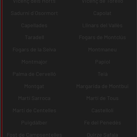
Vicenç dels Horts
Vicenç de Torelló
Sadurní d´Osormort
Capolat
Capellades
Llinars del Vallès
Taradell
Fogars de Montclús
Fogars de la Selva
Montmaneu
Montmajor
Papiol
Palma de Cervelló
Teià
Montgat
Margarida de Montbui
Martí Sarroca
Martí de Tous
Martí de Centelles
Castellolí
Puigdàlber
Fe del Penedès
Fost de Campsentelles
Quirze Safaja