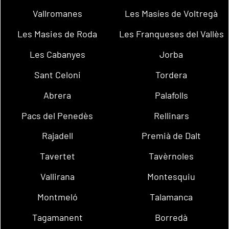
Vallromanes
Les Masíes de Voltregà
Les Masies de Roda
Les Franqueses del Vallès
Les Cabanyes
Jorba
Sant Celoni
Tordera
Abrera
Palafolls
Pacs del Penedès
Rellinars
Rajadell
Premià de Dalt
Tavertet
Tavèrnoles
Vallirana
Montesquiu
Montmeló
Talamanca
Tagamanent
Borredà