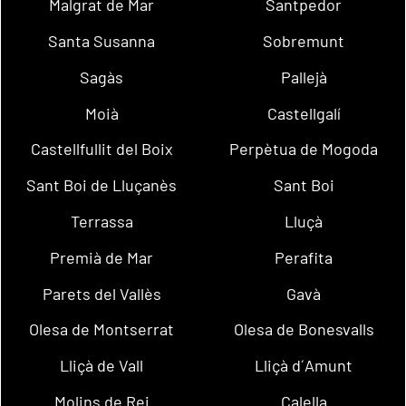
Malgrat de Mar
Santpedor
Santa Susanna
Sobremunt
Sagàs
Pallejà
Moià
Castellgalí
Castellfullit del Boix
Perpètua de Mogoda
Sant Boi de Lluçanès
Sant Boi
Terrassa
Lluçà
Premià de Mar
Perafita
Parets del Vallès
Gavà
Olesa de Montserrat
Olesa de Bonesvalls
Lliçà de Vall
Lliçà d´Amunt
Molins de Rei
Calella