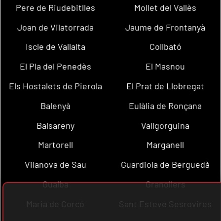
Pere de Riudebitlles
Mollet del Vallès
Joan de Vilatorrada
Jaume de Frontanyà
Iscle de Vallalta
Collbató
El Pla del Penedès
El Masnou
Els Hostalets de Pierola
El Prat de Llobregat
Balenyà
Eulàlia de Ronçana
Balsareny
Vallgorguina
Martorell
Marganell
Vilanova de Sau
Guardiola de Berguedà
Gualba
Granollers
Maria de Corcó
Sant Esteve Sesrovires