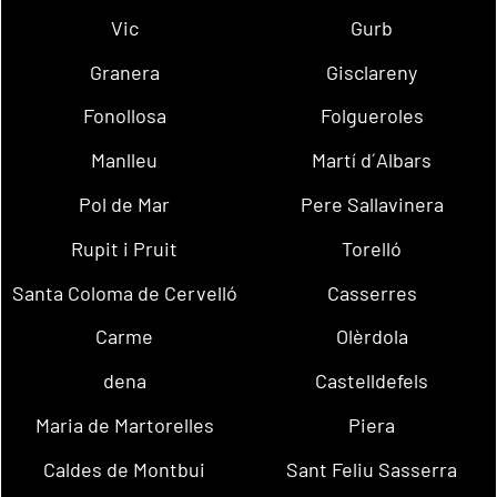
Vic
Gurb
Granera
Gisclareny
Fonollosa
Folgueroles
Manlleu
Martí d´Albars
Pol de Mar
Pere Sallavinera
Rupit i Pruit
Torelló
Santa Coloma de Cervelló
Casserres
Carme
Olèrdola
dena
Castelldefels
Maria de Martorelles
Piera
Caldes de Montbui
Sant Feliu Sasserra