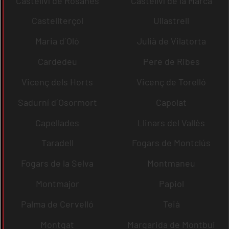
Castellví de Rosanes
Castellví de la Marca
Castellterçol
Ullastrell
Maria d´Oló
Julià de Vilatorta
Cardedeu
Pere de Ribes
Vicenç dels Horts
Vicenç de Torelló
Sadurní d´Osormort
Capolat
Capellades
Llinars del Vallès
Taradell
Fogars de Montclús
Fogars de la Selva
Montmaneu
Montmajor
Papiol
Palma de Cervelló
Teià
Montgat
Margarida de Montbui