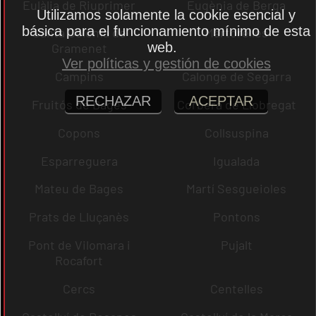
Eulàlia de Riuprimer
Eugènia de Berga
Utilizamos solamente la cookie esencial y
básica para el funcionamiento mínimo de esta
Santa Coloma de
Martorelles
web.
Gramenet
Ver políticas y gestión de cookies
Campins
Calonge de Segarra
RECHAZAR
ACEPTAR
Fruitós de Bages
Corbera de Llobregat
Copons
Collsuspina
Esparreguera
Igualada
Mateu de Bages
Martí Sesgueioles
Prats de Lluçanès
Pontons
Pont de Vilomara i
Pujalt
Rocafort
Cercs
Centelles