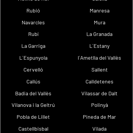
Rubió
Manresa
Navarcles
Mura
Rubí
La Granada
La Garriga
L´Estany
L´Espunyola
l´Ametlla del Vallès
Cervelló
Sallent
Callús
Calldetenes
Badia del Vallès
Vilassar de Dalt
Vilanova i la Geltrú
Polinyà
Pobla de Lillet
Pineda de Mar
Castellbisbal
Vilada