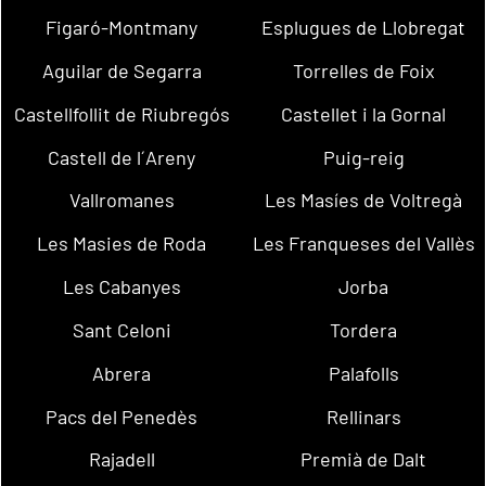
Figaró-Montmany
Esplugues de Llobregat
Aguilar de Segarra
Torrelles de Foix
Castellfollit de Riubregós
Castellet i la Gornal
Castell de l´Areny
Puig-reig
Vallromanes
Les Masíes de Voltregà
Les Masies de Roda
Les Franqueses del Vallès
Les Cabanyes
Jorba
Sant Celoni
Tordera
Abrera
Palafolls
Pacs del Penedès
Rellinars
Rajadell
Premià de Dalt