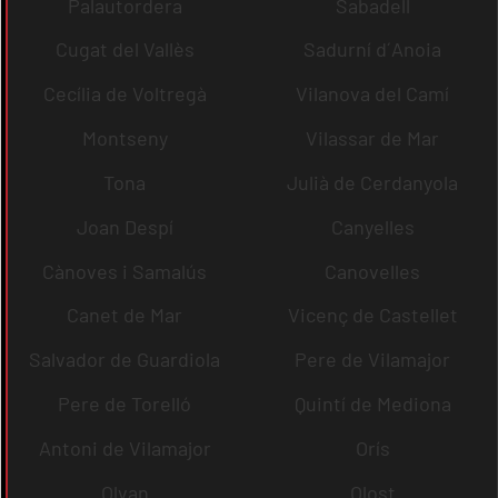
Palautordera
Sabadell
Cugat del Vallès
Sadurní d´Anoia
Cecília de Voltregà
Vilanova del Camí
Montseny
Vilassar de Mar
Tona
Julià de Cerdanyola
Joan Despí
Canyelles
Cànoves i Samalús
Canovelles
Canet de Mar
Vicenç de Castellet
Salvador de Guardiola
Pere de Vilamajor
Pere de Torelló
Quintí de Mediona
Antoni de Vilamajor
Orís
Olvan
Olost