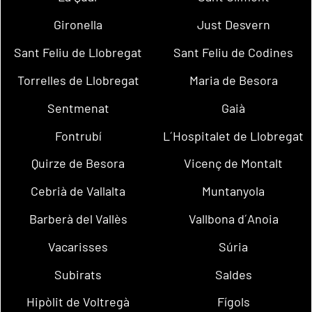
Gironella
Just Desvern
Sant Feliu de Llobregat
Sant Feliu de Codines
Torrelles de Llobregat
Maria de Besora
Sentmenat
Gaià
Fontrubí
L´Hospitalet de Llobregat
Quirze de Besora
Vicenç de Montalt
Cebrià de Vallalta
Muntanyola
Barberà del Vallès
Vallbona d´Anoia
Vacarisses
Súria
Subirats
Saldes
Hipòlit de Voltregà
Fígols