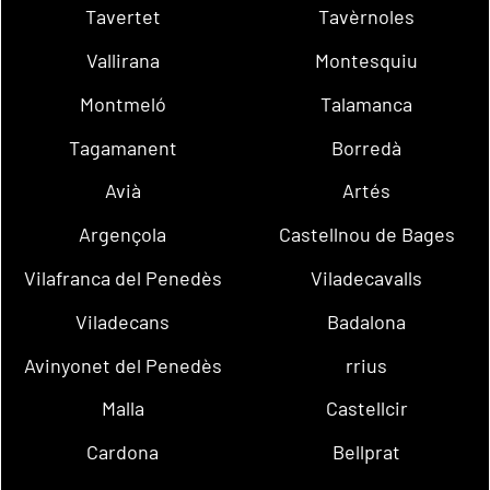
Tavertet
Tavèrnoles
Vallirana
Montesquiu
Montmeló
Talamanca
Tagamanent
Borredà
Avià
Artés
Argençola
Castellnou de Bages
Vilafranca del Penedès
Viladecavalls
Viladecans
Badalona
Avinyonet del Penedès
rrius
Malla
Castellcir
Cardona
Bellprat