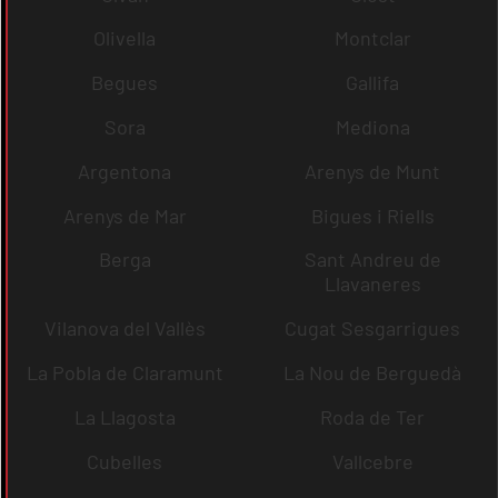
Olivella
Montclar
Begues
Gallifa
Sora
Mediona
Argentona
Arenys de Munt
Arenys de Mar
Bigues i Riells
Berga
Sant Andreu de
Llavaneres
Vilanova del Vallès
Cugat Sesgarrigues
La Pobla de Claramunt
La Nou de Berguedà
La Llagosta
Roda de Ter
Cubelles
Vallcebre