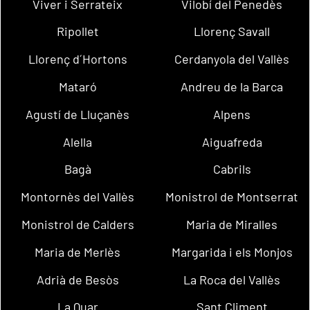
Viver i Serrateix
Vilobí del Penedès
Ripollet
Llorenç Savall
Llorenç d´Hortons
Cerdanyola del Vallès
Mataró
Andreu de la Barca
Agustí de Lluçanès
Alpens
Alella
Aiguafreda
Bagà
Cabrils
Montornès del Vallès
Monistrol de Montserrat
Monistrol de Calders
Maria de Miralles
Maria de Merlès
Margarida i els Monjos
Adrià de Besòs
La Roca del Vallès
La Quar
Sant Climent