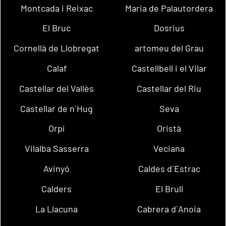
Montcada i Reixac
Maria de Palautordera
El Bruc
Dosrius
Cornellà de Llobregat
artomeu del Grau
Calaf
Castellbell i el Vilar
Castellar del Vallès
Castellar del Riu
Castellar de n´Hug
Seva
Orpí
Oristà
Vilalba Sasserra
Veciana
Avinyó
Caldes d´Estrac
Calders
El Brull
La Llacuna
Cabrera d´Anoia