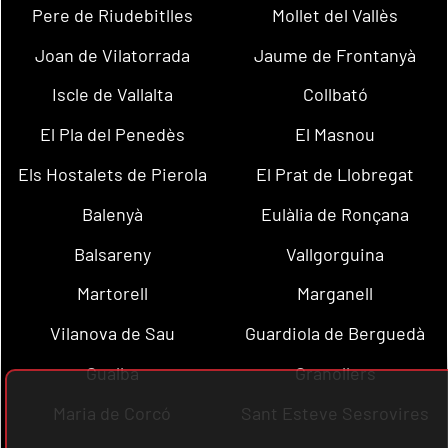
Pere de Riudebitlles
Mollet del Vallès
Joan de Vilatorrada
Jaume de Frontanyà
Iscle de Vallalta
Collbató
El Pla del Penedès
El Masnou
Els Hostalets de Pierola
El Prat de Llobregat
Balenyà
Eulàlia de Ronçana
Balsareny
Vallgorguina
Martorell
Marganell
Vilanova de Sau
Guardiola de Berguedà
Gualba
Granollers
Maria de Corcó
Sant Esteve Sesrovires