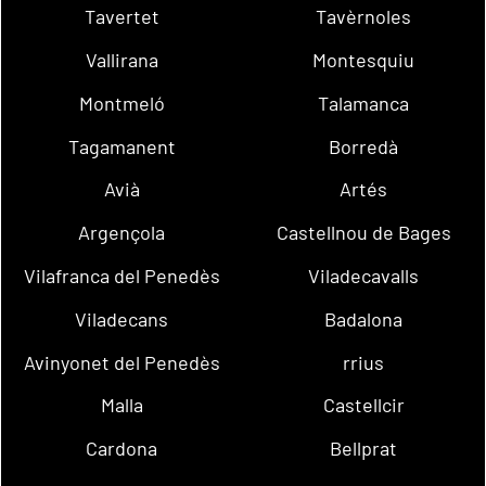
Tavertet
Tavèrnoles
Vallirana
Montesquiu
Montmeló
Talamanca
Tagamanent
Borredà
Avià
Artés
Argençola
Castellnou de Bages
Vilafranca del Penedès
Viladecavalls
Viladecans
Badalona
Avinyonet del Penedès
rrius
Malla
Castellcir
Cardona
Bellprat