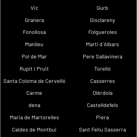
Vic
Gurb
Granera
Gisclareny
Fonollosa
Folgueroles
Manlleu
Martí d´Albars
Pol de Mar
Pere Sallavinera
Rupit i Pruit
Torelló
Santa Coloma de Cervelló
Casserres
Carme
Olèrdola
dena
Castelldefels
Maria de Martorelles
Piera
Caldes de Montbui
Sant Feliu Sasserra