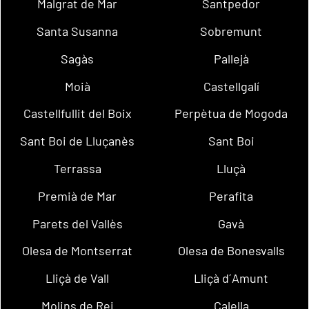
Malgrat de Mar
Santpedor
Santa Susanna
Sobremunt
Sagàs
Pallejà
Moià
Castellgalí
Castellfullit del Boix
Perpètua de Mogoda
Sant Boi de Lluçanès
Sant Boi
Terrassa
Lluçà
Premià de Mar
Perafita
Parets del Vallès
Gavà
Olesa de Montserrat
Olesa de Bonesvalls
Lliçà de Vall
Lliçà d´Amunt
Molins de Rei
Calella