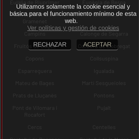
Eulàlia de Riuprimer
Eugènia de Berga
Utilizamos solamente la cookie esencial y
básica para el funcionamiento mínimo de esta
Santa Coloma de
Martorelles
web.
Gramenet
Ver políticas y gestión de cookies
Campins
Calonge de Segarra
RECHAZAR
ACEPTAR
Fruitós de Bages
Corbera de Llobregat
Copons
Collsuspina
Esparreguera
Igualada
Mateu de Bages
Martí Sesgueioles
Prats de Lluçanès
Pontons
Pont de Vilomara i
Pujalt
Rocafort
Cercs
Centelles