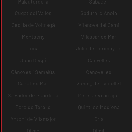
Palautordera
Sabadell
Cugat del Vallès
Sadurní d´Anoia
Cecília de Voltregà
Vilanova del Camí
Montseny
Vilassar de Mar
Tona
Julià de Cerdanyola
Joan Despí
Canyelles
Cànoves i Samalús
Canovelles
Canet de Mar
Vicenç de Castellet
Salvador de Guardiola
Pere de Vilamajor
Pere de Torelló
Quintí de Mediona
Antoni de Vilamajor
Orís
Olvan
Olost