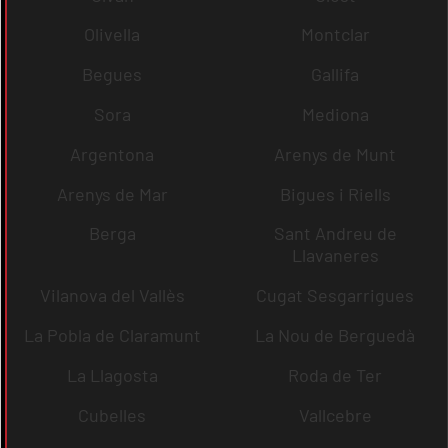
Olivella
Montclar
Begues
Gallifa
Sora
Mediona
Argentona
Arenys de Munt
Arenys de Mar
Bigues i Riells
Berga
Sant Andreu de
Llavaneres
Vilanova del Vallès
Cugat Sesgarrigues
La Pobla de Claramunt
La Nou de Berguedà
La Llagosta
Roda de Ter
Cubelles
Vallcebre