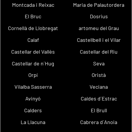
Montcada i Reixac
Maria de Palautordera
El Bruc
Dosrius
Cornellà de Llobregat
artomeu del Grau
Calaf
Castellbell i el Vilar
Castellar del Vallès
Castellar del Riu
Castellar de n´Hug
Seva
Orpí
Oristà
Vilalba Sasserra
Veciana
Avinyó
Caldes d´Estrac
Calders
El Brull
La Llacuna
Cabrera d´Anoia