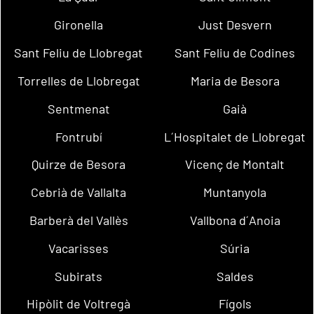
Gironella
Just Desvern
Sant Feliu de Llobregat
Sant Feliu de Codines
Torrelles de Llobregat
Maria de Besora
Sentmenat
Gaià
Fontrubí
L´Hospitalet de Llobregat
Quirze de Besora
Vicenç de Montalt
Cebrià de Vallalta
Muntanyola
Barberà del Vallès
Vallbona d´Anoia
Vacarisses
Súria
Subirats
Saldes
Hipòlit de Voltregà
Fígols