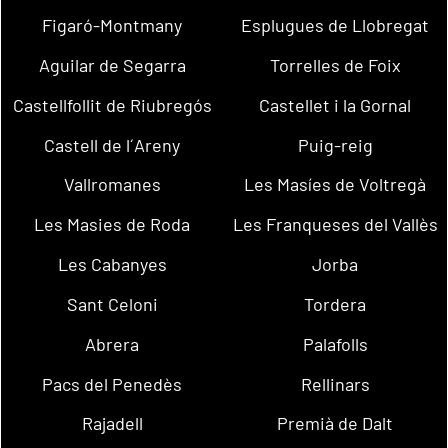
Figaró-Montmany
Esplugues de Llobregat
Aguilar de Segarra
Torrelles de Foix
Castellfollit de Riubregós
Castellet i la Gornal
Castell de l´Areny
Puig-reig
Vallromanes
Les Masíes de Voltregà
Les Masies de Roda
Les Franqueses del Vallès
Les Cabanyes
Jorba
Sant Celoni
Tordera
Abrera
Palafolls
Pacs del Penedès
Rellinars
Rajadell
Premià de Dalt