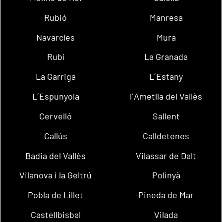
Rubió
Manresa
Navarcles
Mura
Rubí
La Granada
La Garriga
L´Estany
L´Espunyola
l´Ametlla del Vallès
Cervelló
Sallent
Callús
Calldetenes
Badia del Vallès
Vilassar de Dalt
Vilanova i la Geltrú
Polinyà
Pobla de Lillet
Pineda de Mar
Castellbisbal
Vilada