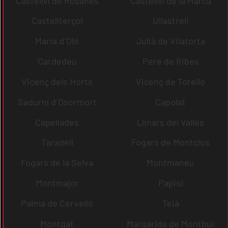
Castellví de Rosanes
Castellví de la Marca
Castellterçol
Ullastrell
Maria d´Oló
Julià de Vilatorta
Cardedeu
Pere de Ribes
Vicenç dels Horts
Vicenç de Torelló
Sadurní d´Osormort
Capolat
Capellades
Llinars del Vallès
Taradell
Fogars de Montclús
Fogars de la Selva
Montmaneu
Montmajor
Papiol
Palma de Cervelló
Teià
Montgat
Margarida de Montbui