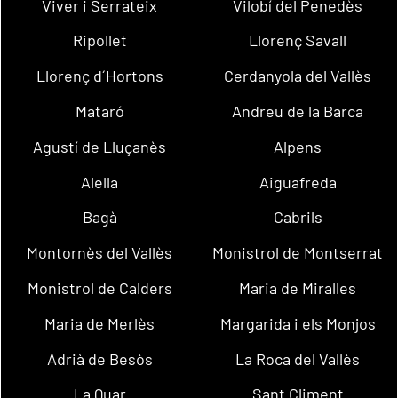
Viver i Serrateix
Vilobí del Penedès
Ripollet
Llorenç Savall
Llorenç d´Hortons
Cerdanyola del Vallès
Mataró
Andreu de la Barca
Agustí de Lluçanès
Alpens
Alella
Aiguafreda
Bagà
Cabrils
Montornès del Vallès
Monistrol de Montserrat
Monistrol de Calders
Maria de Miralles
Maria de Merlès
Margarida i els Monjos
Adrià de Besòs
La Roca del Vallès
La Quar
Sant Climent